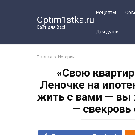
Перейти
к
Рецепты
Сов
Optim1stka.ru
контенту
Сайт для Вас!
Для души
Главная
»
Истории
«Свою квартир
Леночке на ипоте
жить с вами — вы
— свекровь 