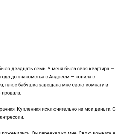
ыло двадцать семь. У меня была своя квартира —
 года до знакомства с Андреем — копила с
рса, плюс бабушка завещала мне свою комнату в
 продала.
рачная. Купленная исключительно на мои деньги. С
антресоли.
 поженились. Он переехал ко мне. Свою комнату в