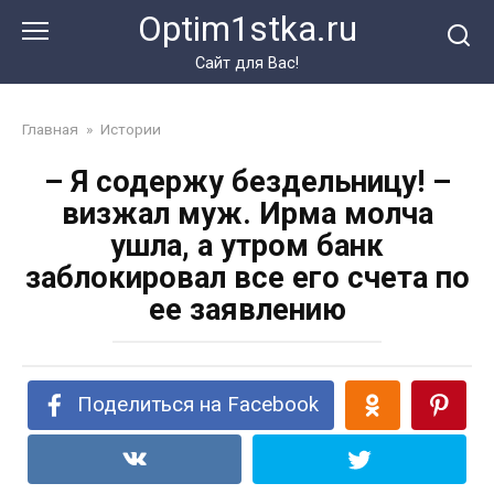
Перейти
Optim1stka.ru
к
контенту
Сайт для Вас!
Главная
»
Истории
– Я содержу бездельницу! –
визжал муж. Ирма молча
ушла, а утром банк
заблокировал все его счета по
ее заявлению
Поделиться на Facebook