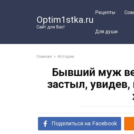
Перейти
к
Рецепты
Сов
Optim1stka.ru
контенту
Сайт для Вас!
Для души
Главная
»
Истории
Бывший муж ве
застыл, увидев,
Поделиться на Facebook