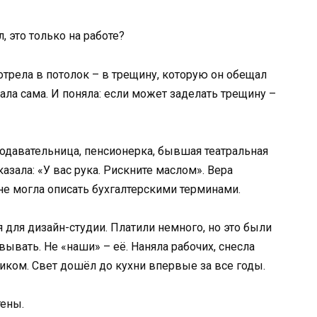
л, это только на работе?
отрела в потолок – в трещину, которую он обещал
лала сама. И поняла: если может заделать трещину –
подавательница, пенсионерка, бывшая театральная
азала: «У вас рука. Рискните маслом». Вера
 не могла описать бухгалтерскими терминами.
 для дизайн-студии. Платили немного, но это были
ывать. Не «наши» – её. Наняла рабочих, снесла
ликом. Свет дошёл до кухни впервые за все годы.
тены.