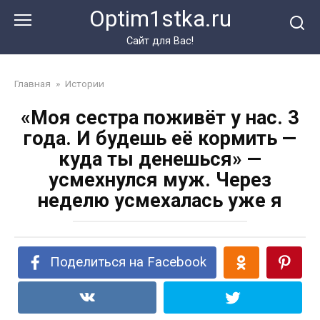
Перейти
Optim1stka.ru
к
контенту
Сайт для Вас!
Главная
»
Истории
«Моя сестра поживёт у нас. 3
года. И будешь её кормить —
куда ты денешься» —
усмехнулся муж. Через
неделю усмехалась уже я
Поделиться на Facebook