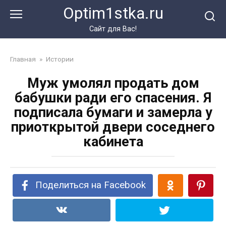
Перейти
Optim1stka.ru
к
контенту
Сайт для Вас!
Главная
»
Истории
Муж умолял продать дом
бабушки ради его спасения. Я
подписала бумаги и замерла у
приоткрытой двери соседнего
кабинета
Поделиться на Facebook