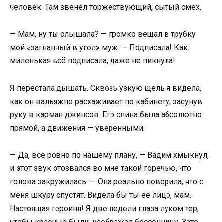
человек. Там звенел торжествующий, сытый смех.
— Мам, ну ты слышала? — громко вещал в трубку
мой «загнанный в угол» муж. — Подписала! Как
миленькая всё подписала, даже не пикнула!
Я перестала дышать. Сквозь узкую щель я видела,
как он вальяжно расхаживает по кабинету, засунув
руку в карман джинсов. Его спина была абсолютно
прямой, а движения — уверенными.
— Да, всё ровно по нашему плану, — Вадим хмыкнул,
и этот звук отозвался во мне такой горечью, что
голова закружилась. — Она реально поверила, что с
меня шкуру спустят. Видела бы ты её лицо, мам.
Настоящая героиня! Я две недели глаза луком тер,
чтобы красные были, изображал бессонницу. Зато