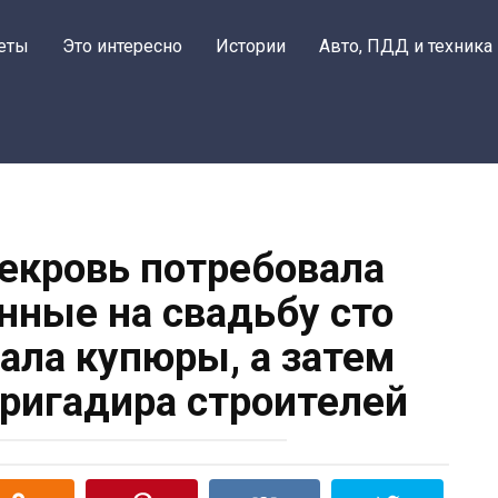
еты
Это интересно
Истории
Авто, ПДД и техника
векровь потребовала
нные на свадьбу сто
тала купюры, а затем
бригадира строителей