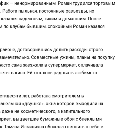
график — ненормированным. Роман трудился торговым
. Работа пыльная, постоянные разъезды, но
ато казался надежным, тихим и домашним. После
 по клубам бывшим, спокойный Роман казался
 районе, договорившись делить расходы строго
 замечательно. Совместные ужины, планы на покупку
 часто сама заезжала в супермаркет, оплачивала
еты в кино. Ей хотелось радовать любимого
тидесяти лет, работала смотрителем в
панельной «двушке», окна которой выходили на
 даже не косметического, а капитального
паркет, выцветшие бумажные обои с блеклыми
. Тамара Ильинична обожала говорить о себе в