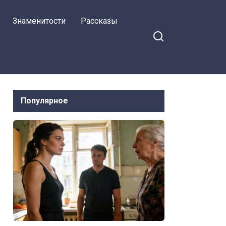
мужа с его детьми
Знаменитости
Рассказы
— сказала дочь
Популярное