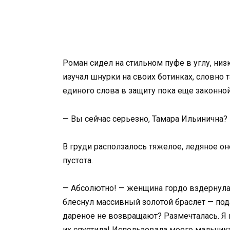
Роман сидел на стильном пуфе в углу, низ
изучал шнурки на своих ботинках, словно
единого слова в защиту пока еще законно
— Вы сейчас серьезно, Тамара Ильинична? 
В груди расползалось тяжелое, ледяное он
пустота.
— Абсолютно! — женщина гордо вздернула п
блеснул массивный золотой браслет — под
дареное не возвращают? Размечталась. Я н
их спустила! Использовала моего мальчика