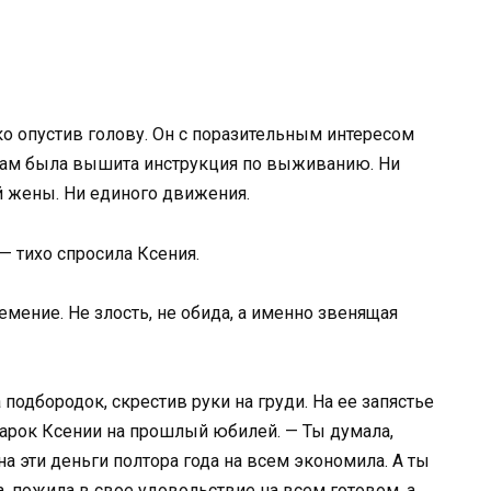
ко опустив голову. Он с поразительным интересом
 там была вышита инструкция по выживанию. Ни
й жены. Ни единого движения.
— тихо спросила Ксения.
емение. Не злость, не обида, а именно звенящая
одбородок, скрестив руки на груди. На ее запястье
арок Ксении на прошлый юбилей. — Ты думала,
а эти деньги полтора года на всем экономила. А ты
, пожила в свое удовольствие на всем готовом, а