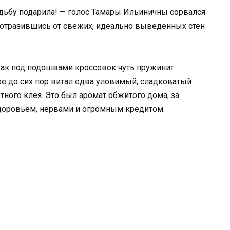
вадьбу подарила! — голос Тамары Ильиничны сорвался
 отразившись от свежих, идеально выведенных стен
 как под подошвами кроссовок чуть пружинит
хе до сих пор витал едва уловимый, сладковатый
ного клея. Это был аромат обжитого дома, за
доровьем, нервами и огромным кредитом.