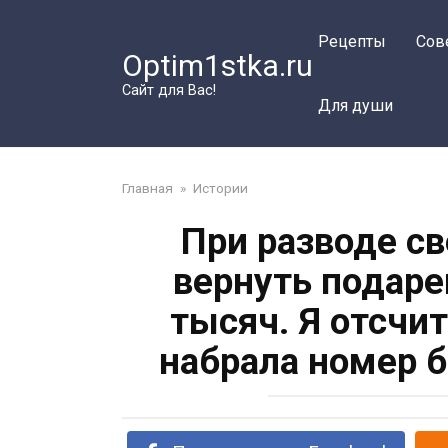
Перейти
к
Рецепты
Сов
Optim1stka.ru
контенту
Сайт для Вас!
Для души
Главная
»
Истории
При разводе с
вернуть подаре
тысяч. Я отсчи
набрала номер 