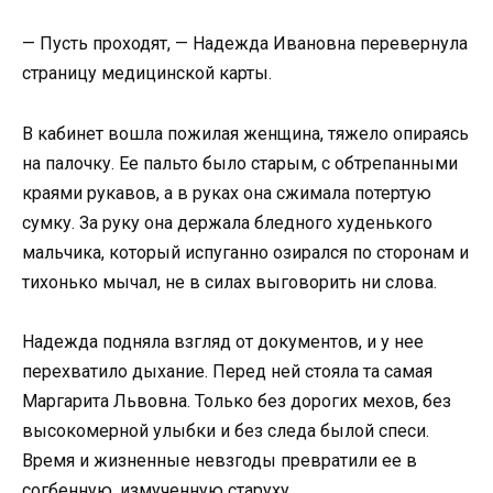
— Пусть проходят, — Надежда Ивановна перевернула
страницу медицинской карты.
В кабинет вошла пожилая женщина, тяжело опираясь
на палочку. Ее пальто было старым, с обтрепанными
краями рукавов, а в руках она сжимала потертую
сумку. За руку она держала бледного худенького
мальчика, который испуганно озирался по сторонам и
тихонько мычал, не в силах выговорить ни слова.
Надежда подняла взгляд от документов, и у нее
перехватило дыхание. Перед ней стояла та самая
Маргарита Львовна. Только без дорогих мехов, без
высокомерной улыбки и без следа былой спеси.
Время и жизненные невзгоды превратили ее в
согбенную, измученную старуху.