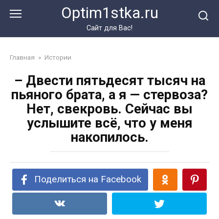
Перейти
Optim1stka.ru
к
контенту
Сайт для Вас!
Главная
»
Истории
– Двести пятьдесят тысяч на
пьяного брата, а я — стервоза?
Нет, свекровь. Сейчас вы
услышите всё, что у меня
накопилось.
Поделиться на Facebook