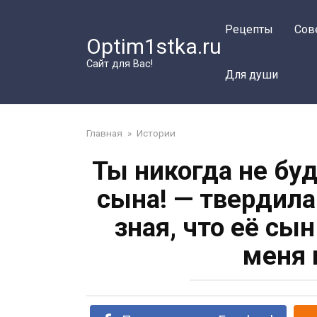
Перейти
к
Рецепты
Сов
Optim1stka.ru
контенту
Сайт для Вас!
Для души
Главная
»
Истории
Ты никогда не бу
сына! — твердила
зная, что её сы
меня 