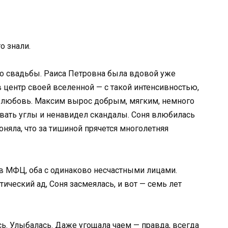
о знали.
до свадьбы. Раиса Петровна была вдовой уже
 центр своей вселенной — с такой интенсивностью,
м любовь. Максим вырос добрым, мягким, немного
вать углы и ненавидел скандалы. Соня влюбилась
поняла, что за тишиной прячется многолетняя
в МФЦ, оба с одинаково несчастными лицами.
ический ад, Соня засмеялась, и вот — семь лет
. Улыбалась. Даже угощала чаем — правда, всегда