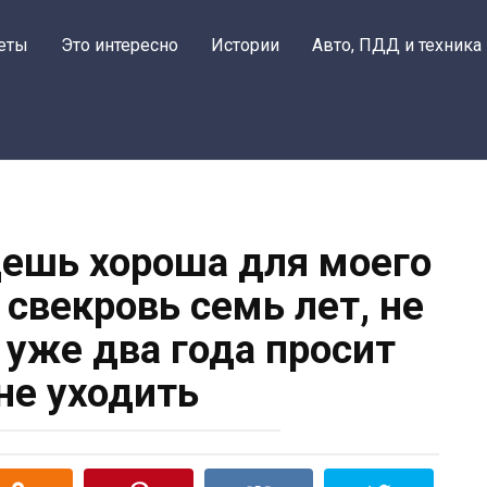
еты
Это интересно
Истории
Авто, ПДД и техника
дешь хороша для моего
 свекровь семь лет, не
н уже два года просит
не уходить