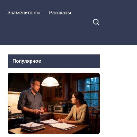
работать попробуют,
Знаменитости
Рассказы
раз им жить негде? —
заявила я свекрови
Популярное