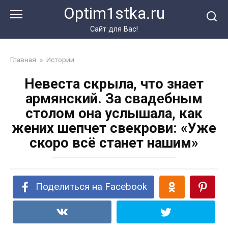
Перейти
Optim1stka.ru
к
контенту
Сайт для Вас!
Главная
»
Истории
Невеста скрыла, что знает
армянский. За свадебным
столом она услышала, как
жених шепчет свекрови: «Уже
скоро всё станет нашим»
Поделиться на Facebook