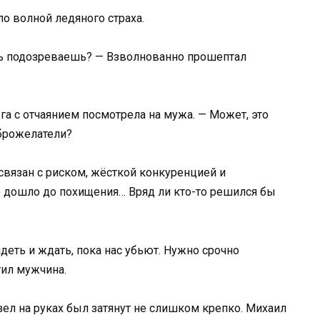
ло волной ледяного страха.
удь подозреваешь? — Взволнованно прошептал
ьга с отчаянием посмотрела на мужа. — Может, это
оброжелатели?
связан с риском, жёсткой конкуренцией и
 дошло до похищения… Вряд ли кто-то решился бы
деть и ждать, пока нас убьют. Нужно срочно
тил мужчина.
ел на руках был затянут не слишком крепко. Михаил