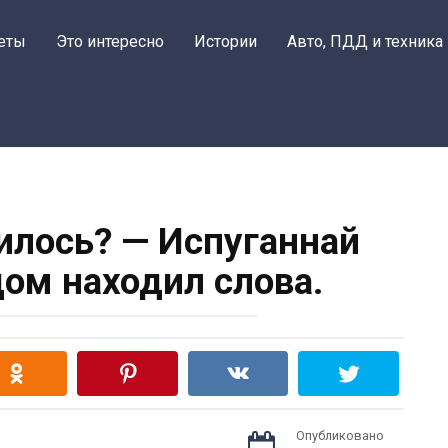
еты
Это интересно
Истории
Авто, ПДД и техника
чилось? — Испуганнай
дом находил слова.
Опубликовано