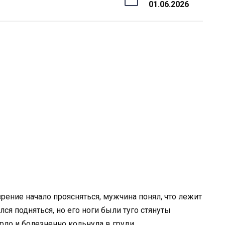
01.06.2026
рение начало проясняться, мужчина понял, что лежит
ся подняться, но его ноги были туго стянуты
рло и болезненно кольнула в груди.