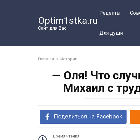
Перейти
к
Рецепты
Сов
Optim1stka.ru
контенту
Сайт для Вас!
Для души
Главная
»
Истории
— Оля! Что слу
Михаил с тру
Поделиться на Facebook
Время чтения