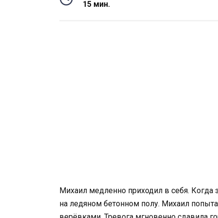
15 мин.
Михаил медленно приходил в себя. Когда з
на ледяном бетонном полу. Михаил попытал
верёвками. Тревога мгновенно сдавила го