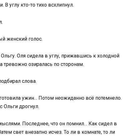
. В углу кто-то тихо всхлипнул.
л.
й женский голос.
 Ольгу. Оля сидела в углу, прижавшись к холодной
а тревожно озиралась по сторонам.
подбирал слова.
готовила ужин… Потом неожиданно всё потемнело.
с Ольги дрогнул.
мыслями. Последнее, что он помнил… Как сидел в
атем свет внезапно исчез. То ли в комнате, то ли