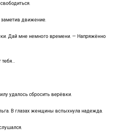
освободиться.
, заметив движение.
руки. Дай мне немного времени. — Напряжённо
т тебя…
илу удалось сбросить верёвки.
льга. В глазах женщины вспыхнула надежда.
слушался.