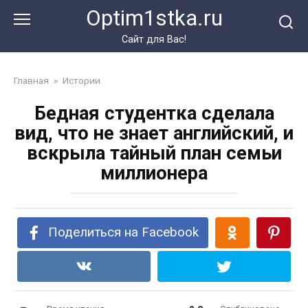
Перейти
Optim1stka.ru
к
контенту
Сайт для Вас!
Главная
»
Истории
Бедная студентка сделала
вид, что не знает английский, и
вскрыла тайный план семьи
миллионера
Поделиться на Facebook