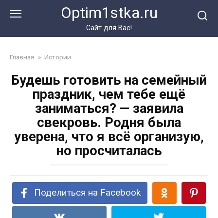
Перейти
Optim1stka.ru
к
контенту
Сайт для Вас!
Главная
»
Истории
Будешь готовить на семейный
праздник, чем тебе ещё
заниматься? — заявила
свекровь. Родня была
уверена, что я всё организую,
но просчиталась
Поделиться на Facebook