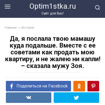
Перейти
Optim1stka.ru
к
контенту
Сайт для Вас!
Главная
»
Истории
Да, я послала твою мамашу
куда подальше. Вместе с ее
советами как продать мою
квартиру, и не жалею ни капли!
– сказала мужу Зоя.
Поделиться на Facebook