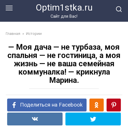
Перейти
Optim1stka.ru
к
контенту
Сайт для Вас!
Главная
»
Истории
— Моя дача — не турбаза, моя
спальня — не гостиница, а моя
жизнь — не ваша семейная
коммуналка! — крикнула
Марина.
Поделиться на Facebook