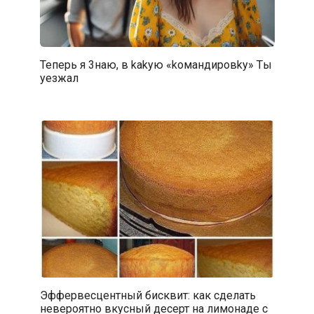
Тепepь я 3наю, в kakyю «‎koмандировky» Tы
yeзжaл
Эффервесцентный бисквит: как сделать
невероятно вкусный десерт на лимонаде с