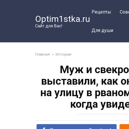
Перейти
к
Рецепты
Сов
Optim1stka.ru
контенту
Сайт для Вас!
Для души
Главная
»
Истории
Муж и свекро
выставили, как 
на улицу в рвано
когда увиде