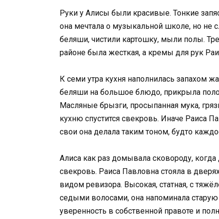
Руки у Алисы были красивые. Тонкие запя
она мечтала о музыкальной школе, но не с
беляши, чистили картошку, мыли полы. Тр
районе была жесткая, а кремы для рук Ра
К семи утра кухня наполнилась запахом жа
беляши на большое блюдо, прикрыла полот
Масляные брызги, просыпанная мука, грязн
кухню спустится свекровь. Иначе Раиса П
свои она делала таким тоном, будто кажд
Алиса как раз домывала сковороду, когда 
свекровь. Раиса Павловна стояла в дверях,
видом ревизора. Высокая, статная, с тяж
седыми волосами, она напоминала старую 
уверенность в собственной правоте и по