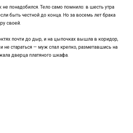
 не понадобился. Тело само помнило: в шесть утра
если быть честной до конца. Но за восемь лет брака
иру своей.
локтях почти до дыр, и на цыпочках вышла в коридор,
 и не стараться — муж спал крепко, разметавшись на
зжала дверца платяного шкафа.