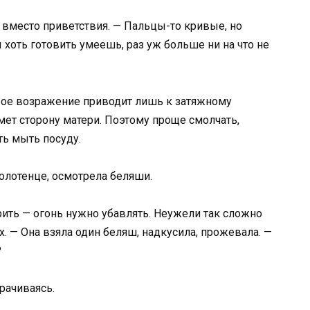
 вместо приветствия. — Пальцы-то кривые, но
ы хоть готовить умеешь, раз уж больше ни на что не
юбое возражение приводит лишь к затяжному
мет сторону матери. Поэтому проще смолчать,
ть мыть посуду.
олотенце, осмотрела беляши.
рить — огонь нужно убавлять. Неужели так сложно
. — Она взяла один беляш, надкусила, прожевала. —
?
орачиваясь.