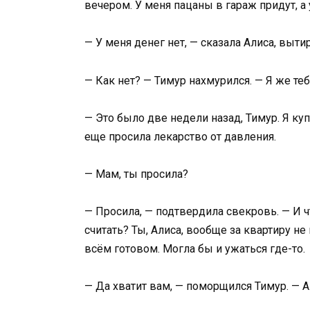
вечером. У меня пацаны в гараж придут, а 
— У меня денег нет, — сказала Алиса, выт
— Как нет? — Тимур нахмурился. — Я же те
— Это было две недели назад, Тимур. Я ку
еще просила лекарство от давления.
— Мам, ты просила?
— Просила, — подтвердила свекровь. — И чт
считать? Ты, Алиса, вообще за квартиру н
всём готовом. Могла бы и ужаться где-то.
— Да хватит вам, — поморщился Тимур. — Ал