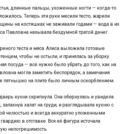
стья, длинные пальцы, ухоженные ногти — когда-то
ложилось. Теперь эти руки месили тесто, жарили
ещины на костяшках не заживали годами — вода в их
иса Павловна называла бездумной тратой денег.
реного теста и мяса. Алиса выложила готовые
енцем, чтобы не остыли, и принялась за уборку.
ая посуда — всё нужно было убрать до того, как на
авловна могла заметить беспорядок, а замечания
ое пятнышко на плите было личным оскорблением.
дверь кухни скрипнула. Она обернулась и увидела
 запахнув халат на груди, и разглядывала кухню с
ёлой челюстью и всегда аккуратно уложенными
гвардию в отставке. Вся её фигура источала
лную непогрешимость.