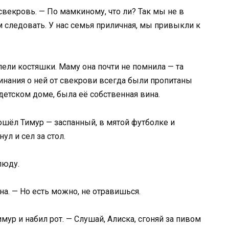
свекровь. — По мамкиному, что ли? Так мы не в
м следовать. У нас семья приличная, мы привыкли к
лели костяшки. Маму она почти не помнила — та
минания о ней от свекрови всегда были пропитаны
 детском доме, была её собственная вина.
шёл Тимур — заспанный, в мятой футболке и
ул и сел за стол.
люду.
а. — Но есть можно, не отравишься.
ур и набил рот. — Слушай, Алиска, сгоняй за пивом