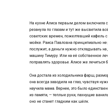
На кухне Алиса первым делом включила с
резанула по глазам и тут же высветила вс
советских времен, пожелтевший кафель с
мойке. Раиса Павловна принципиально не 
послужит, а деньги нужно откладывать на
машину Тимуру. Или на её собственное леч
поправлять здоровье. Алисе же лечиться б
Она достала из холодильника фарш, размор
она всегда заводила на глаз, чувствуя н
научила мама. Вернее, это было единстве
из памяти, — теплые руки, пахнущие ваниль
оно не станет гладким как шёлк.