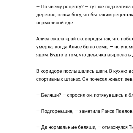
— По чьему рецепту? — тут же подхватила 
деревне, слава богу, чтобы таким рецепта
нормальной еде.
Алиса сжала край сковороды так, что побе
умерла, когда Алисе было семь, — но упо
ядом. Будто в том, что девочка выросла в
В коридоре послышались шаги. В кухню во
спортивных штанах. Он почесал живот, зевн
— Беляши? — спросил он, потянувшись к б
— Подгоревшие, — заметила Раиса Павловн
— Да нормальные беляши, — отмахнулся Тим