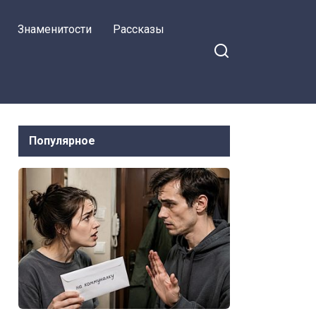
буду — отказала
Знаменитости
Рассказы
мужу Маша
Популярное