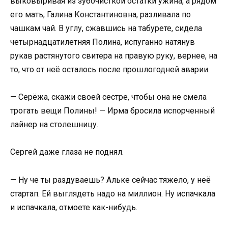
выковыривая из зубочисткой остатки ужина, а рядом
его мать, Галина Константиновна, разливала по
чашкам чай. В углу, сжавшись на табурете, сидела
четырнадцатилетняя Полина, испуганно натянув
рукав растянутого свитера на правую руку, вернее, на
то, что от неё осталось после прошлогодней аварии.
— Серёжа, скажи своей сестре, чтобы она не смела
трогать вещи Полины! — Ирма бросила испорченный
лайнер на столешницу.
Сергей даже глаза не поднял.
— Ну че ты раздуваешь? Альке сейчас тяжело, у неё
стартап. Ей выглядеть надо на миллион. Ну испачкала
и испачкала, отмоете как-нибудь.