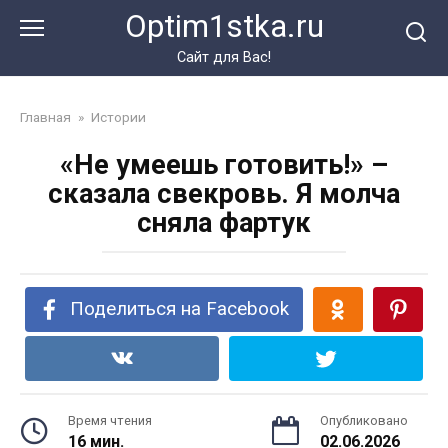
Перейти
Optim1stka.ru
к
контенту
Сайт для Вас!
Главная
»
Истории
«Не умеешь готовить!» –
сказала свекровь. Я молча
сняла фартук
Поделиться на Facebook
Время чтения
Опубликовано
16 мин.
02.06.2026