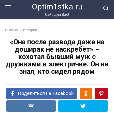
Перейти
Optim1stka.ru
к
контенту
Сайт для Вас!
Главная
»
Истории
«Она после развода даже на
доширак не наскребёт» –
хохотал бывший муж с
дружками в электричке. Он не
знал, кто сидел рядом
Поделиться на Facebook