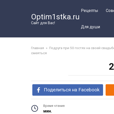
Перейти
к
Рецепты
Сов
Optim1stka.ru
контенту
Сайт для Вас!
Для души
Главная
»
Подруга при 50 гостях на своей свадьб
смеяться
2
Поделиться на Facebook
Время чтения
мин.