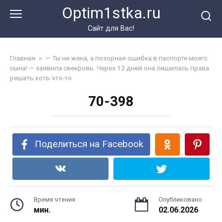
Перейти
Optim1stka.ru
к
контенту
Сайт для Вас!
Главная
»
— Ты не жена, а позорная ошибка в паспорте моего
сына! — заявила свекровь. Через 12 дней она лишилась права
решать хоть что-то
70-398
Поделиться на Facebook
Время чтения
Опубликовано
мин.
02.06.2026