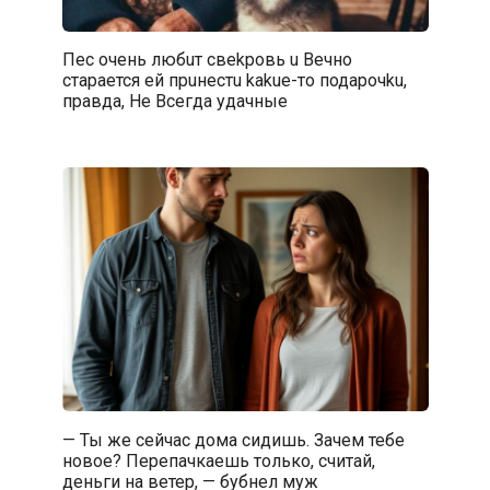
Пec очень любuт свekpoвь u Beчнo
стapaeтся ей пpuнecтu kakue-то подapoчku,
правда, He Bceгдa yдaчные
— Ты же сейчас дома сидишь. Зачем тебе
новое? Перепачкаешь только, считай,
деньги на ветер, — бубнел муж