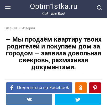
Перейти
Optim1stka.ru
к
контенту
Сайт для Вас!
Главная
»
Истории
— Мы продаём квартиру твоих
родителей и покупаем дом за
городом — заявила довольная
свекровь, размахивая
документами.
Поделиться на Facebook