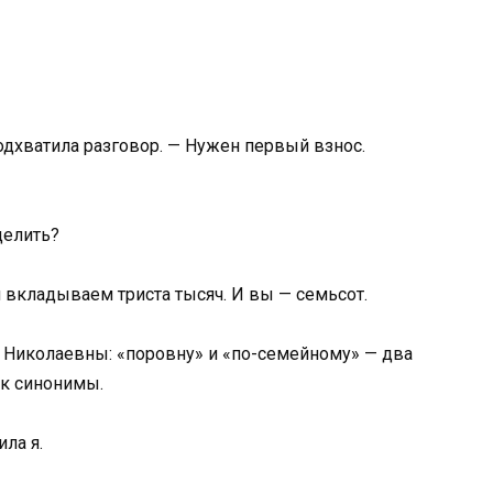
одхватила разговор. — Нужен первый взнос.
делить?
вкладываем триста тысяч. И вы — семьсот.
 Николаевны: «поровну» и «по-семейному» — два
ак синонимы.
ила я.