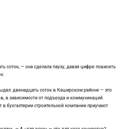
ь соток, — она сделала паузу, давая цифре повисеть
х.
выдал: двенадцать соток в Каширском районе — это
ов, в зависимости от подъезда и коммуникаций.
 в бухгалтерии строительной компании приучают
улась. — А «для всех» — это для кого конкретно?