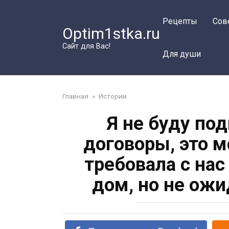
Перейти
к
Рецепты
Сов
Optim1stka.ru
контенту
Сайт для Вас!
Для души
Главная
»
Истории
Я не буду по
договоры, это 
требовала с на
дом, но не ож