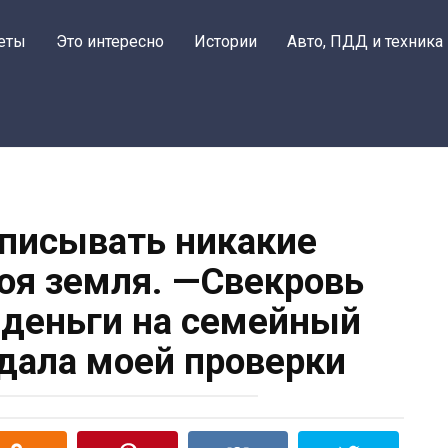
еты
Это интересно
Истории
Авто, ПДД и техника
дписывать никакие
моя земля. —Свекровь
с деньги на семейный
идала моей проверки