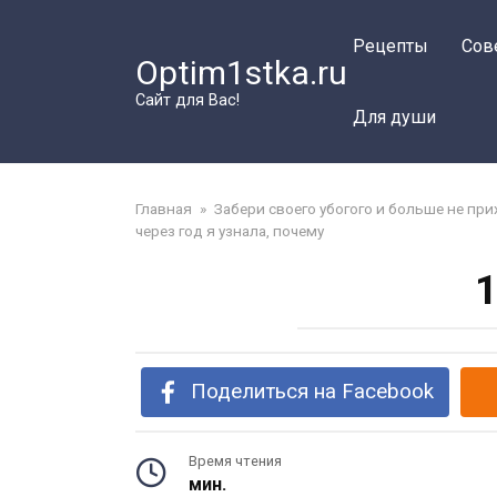
Перейти
к
Рецепты
Сов
Optim1stka.ru
контенту
Сайт для Вас!
Для души
Главная
»
Забери своего убогого и больше не при
через год я узнала, почему
1
Поделиться на Facebook
Время чтения
мин.