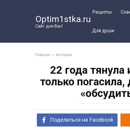
Перейти
к
Рецепты
Сов
Optim1stka.ru
контенту
Сайт для Вас!
Для души
Главная
»
Истории
22 года тянула 
только погасила,
«обсудит
Поделиться на Facebook