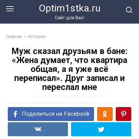
Перейти
Optim1stka.ru
к
контенту
Сайт для Вас!
Главная
»
Истории
Муж сказал друзьям в бане:
«Жена думает, что квартира
общая, а я уже всё
переписал». Друг записал и
переслал мне
Поделиться на Facebook