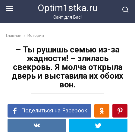
Перейти
Optim1stka.ru
к
контенту
Сайт для Вас!
Главная
»
Истории
– Ты рушишь семью из-за
жадности! – злилась
свекровь. Я молча открыла
дверь и выставила их обоих
вон.
Поделиться на Facebook