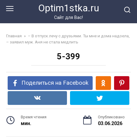
Перейти
Optim1stka.ru
к
контенту
Сайт для Вас!
Главная
»
– В отпуск лечу с друзьями. Ты мне и дома надоела,
– заявил муж. Аня не стала медлить
5-399
Поделиться на Facebook
Время чтения
Опубликовано
мин.
03.06.2026