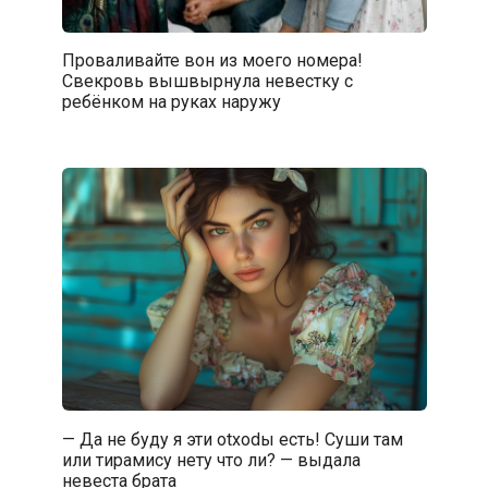
Проваливайте вон из моего номера!
Свекровь вышвырнула невестку с
ребёнком на руках наружу
— Да не буду я эти оtхоdы есть! Суши там
или тирамису нету что ли? — выдала
невеста брата