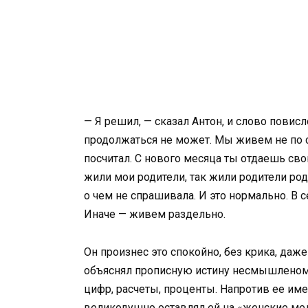
— Я решил, — сказал Антон, и слово повис
продолжаться не может. Мы живем не по 
посчитал. С нового месяца ты отдаешь сво
жили мои родители, так жили родители род
о чем не спрашивала. И это нормально. В с
Иначе — живем раздельно.
Он произнес это спокойно, без крика, даже
объяснял прописную истину несмышленому 
цифр, расчеты, проценты. Напротив ее име
великодушно оставлял ей на «женские мел