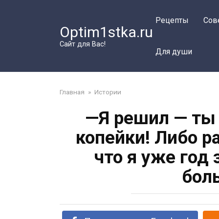
Перейти
к
Рецепты
Сов
Optim1stka.ru
контенту
Сайт для Вас!
Для души
Главная
»
Истории
—Я решил — ты 
копейки! Либо р
что я уже год
бол