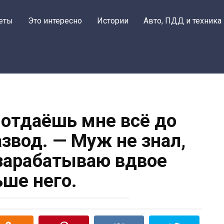
еты
Это интересно
Истории
Авто, ПДД и техника
отдаёшь мне всё до
азвод. — Муж не знал,
 зарабатываю вдвое
ьше него.