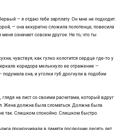
ервый — я отдаю тебе зарплату. Он мне не подходит.
рой, — она аккуратно сложила полотенце, повесила
 меня означает совсем другое. Не то, что ты
ухни, чувствуя, как гулко колотится сердце где-то у
 зеркале коридора мелькнуло ее отражение —
— подумала она, и уголки губ дрогнули в подобии
е, глядя на лист со своими расчетами, который вдруг
ал. Жена должна была сломаться. Должна была
о не так. Слишком спокойно. Слишком быстро.
Алиса прокручивала в памяти последние десять лет.