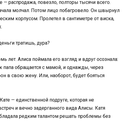
 — распродажа, повезло, полторы тысячи всего.
ачала молчал. Потом лицо побагровело. Он швырнул
еским корпусом. Пролетел в сантиметре от виска,
.
деньги тратишь, дура?
мь лет. Алиса поймала его взгляд и вдруг осознала:
ак папа обращается с мамой, и однажды, через
он в свою жену. Или, наоборот, будет бояться
а Кате — единственной подруге, которая не
встреч и вечно задерганного вида Алисы. Катя
бладала редким талантом решать проблемы без