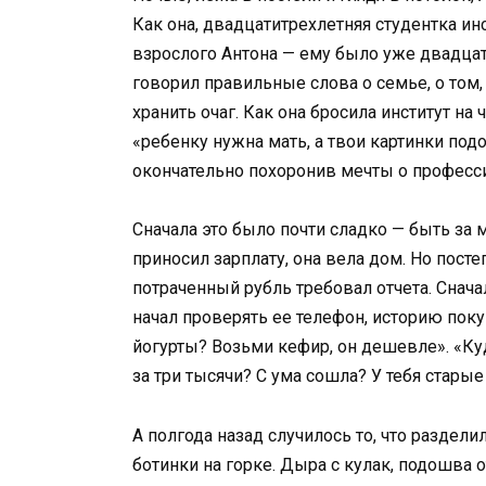
Как она, двадцатитрехлетняя студентка ин
взрослого Антона — ему было уже двадцат
говорил правильные слова о семье, о том
хранить очаг. Как она бросила институт на
«ребенку нужна мать, а твои картинки подо
окончательно похоронив мечты о професс
Сначала это было почти сладко — быть за
приносил зарплату, она вела дом. Но пост
потраченный рубль требовал отчета. Снача
начал проверять ее телефон, историю пок
йогурты? Возьми кефир, он дешевле». «Ку
за три тысячи? С ума сошла? У тебя старые
А полгода назад случилось то, что раздели
ботинки на горке. Дыра с кулак, подошва о