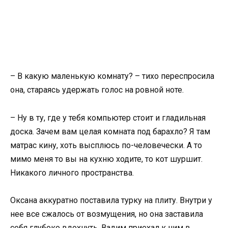
– В какую маленькую комнату? – тихо переспросила
она, стараясь удержать голос на ровной ноте.
– Ну в ту, где у тебя компьютер стоит и гладильная
доска. Зачем вам целая комната под барахло? Я там
матрас кину, хоть высплюсь по-человечески. А то
мимо меня то вы на кухню ходите, то кот шуршит.
Никакого личного пространства.
Оксана аккуратно поставила турку на плиту. Внутри у
нее все сжалось от возмущения, но она заставила
себя глубоко вдохнуть. Вадим приехал к ним в