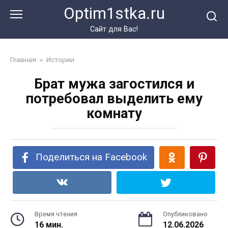
Перейти
Optim1stka.ru
к
контенту
Сайт для Вас!
Главная
»
Истории
Брат мужа загостился и
потребовал выделить ему
комнату
Поделиться на Facebook
Время чтения
Опубликовано
16 мин.
12.06.2026