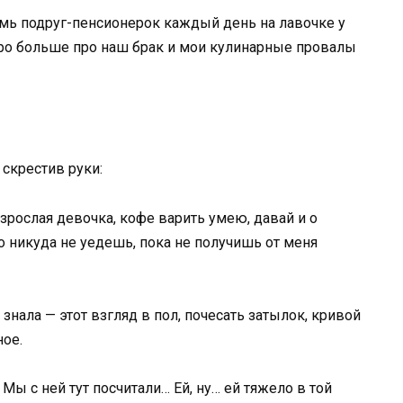
осемь подруг-пенсионерок каждый день на лавочке у
оро больше про наш брак и мои кулинарные провалы
 скрестив руки:
взрослая девочка, кофе варить умею, давай и о
о никуда не уедешь, пока не получишь от меня
знала — этот взгляд в пол, почесать затылок, кривой
ное.
ы с ней тут посчитали… Ей, ну… ей тяжело в той