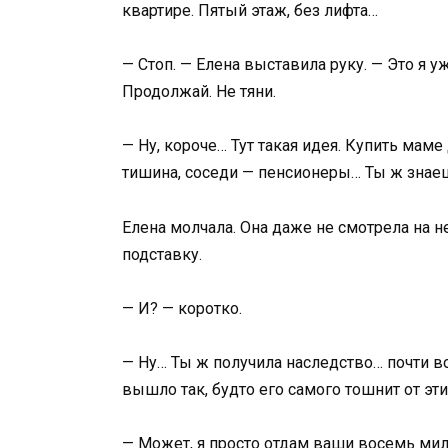
квартире. Пятый этаж, без лифта…
— Стоп. — Елена выставила руку. — Это я
Продолжай. Не тяни.
— Ну, короче… Тут такая идея. Купить маме
тишина, соседи — пенсионеры… Ты ж знаеш
Елена молчала. Она даже не смотрела на н
подставку.
— И? — коротко.
— Ну… Ты ж получила наследство… почти в
вышло так, будто его самого тошнит от эт
— Может, я просто отдам ваши восемь мил