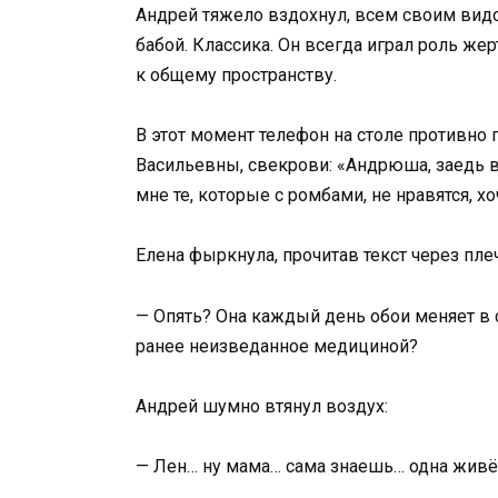
Андрей тяжело вздохнул, всем своим видо
бабой. Классика. Он всегда играл роль же
к общему пространству.
В этот момент телефон на столе противно 
Васильевны, свекрови: «Андрюша, заедь в 
мне те, которые с ромбами, не нравятся, хо
Елена фыркнула, прочитав текст через пле
— Опять? Она каждый день обои меняет в с
ранее неизведанное медициной?
Андрей шумно втянул воздух:
— Лен… ну мама… сама знаешь… одна живёт,