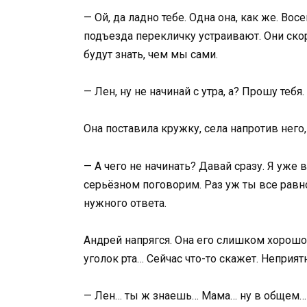
— Ой, да ладно тебе. Одна она, как же. В
подъезда перекличку устраивают. Они ск
будут знать, чем мы сами.
— Лен, ну не начинай с утра, а? Прошу тебя.
Она поставила кружку, села напротив него,
— А чего не начинать? Давай сразу. Я уже 
серьёзном поговорим. Раз уж ты все равн
нужного ответа.
Андрей напрягся. Она его слишком хорошо 
уголок рта… Сейчас что-то скажет. Неприят
— Лен… ты ж знаешь… Мама… ну в общем… М