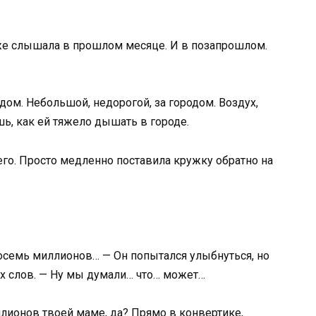
 уже слышала в прошлом месяце. И в позапрошлом.
 дом. Небольшой, недорогой, за городом. Воздух,
ь, как ей тяжело дышать в городе.
его. Просто медленно поставила кружку обратно на
осемь миллионов… — Он попытался улыбнуться, но
их слов. — Ну мы думали… что… может…
лионов твоей маме, да? Прямо в конвертике,