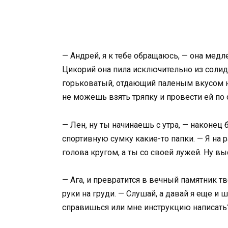
— Андрей, я к тебе обращаюсь, — она мед
Цикорий она пила исключительно из солида
горьковатый, отдающий паленым вкусом н
не можешь взять тряпку и провести ей по 
— Лен, ну ты начинаешь с утра, — наконец 
спортивную сумку какие-то папки. — Я на 
голова кругом, а ты со своей лужей. Ну вы
— Ага, и превратится в вечный памятник т
руки на груди. — Слушай, а давай я еще и 
справишься или мне инструкцию написать