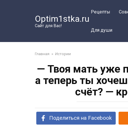
Перейти
к
Рецепты
Сов
Optim1stka.ru
контенту
Сайт для Вас!
Для души
Главная
»
Истории
— Твоя мать уже 
а теперь ты хочеш
счёт? — к
Поделиться на Facebook