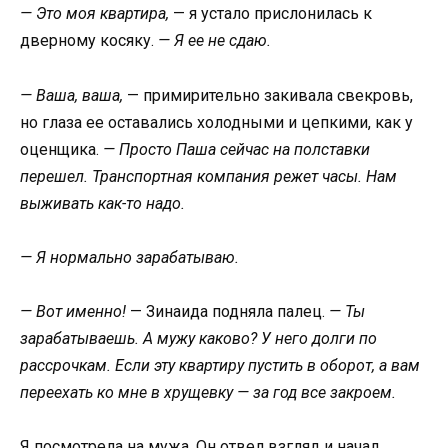
— Это моя квартира,
— я устало прислонилась к
дверному косяку.
— Я ее не сдаю.
— Ваша, ваша,
— примирительно закивала свекровь,
но глаза ее оставались холодными и цепкими, как у
оценщика.
— Просто Паша сейчас на полставки
перешел. Транспортная компания режет часы. Нам
выживать как-то надо.
— Я нормально зарабатываю.
— Вот именно!
— Зинаида подняла палец.
— Ты
зарабатываешь. А мужу каково? У него долги по
рассрочкам. Если эту квартиру пустить в оборот, а вам
переехать ко мне в хрущевку — за год все закроем.
Я посмотрела на мужа. Он отвел взгляд и начал