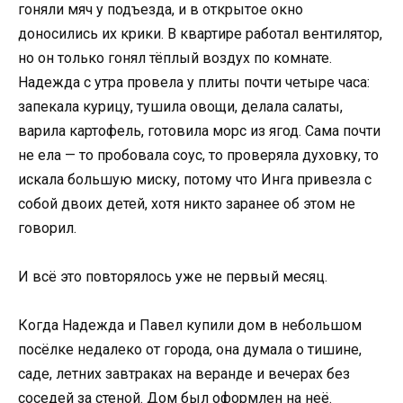
гоняли мяч у подъезда, и в открытое окно
доносились их крики. В квартире работал вентилятор,
но он только гонял тёплый воздух по комнате.
Надежда с утра провела у плиты почти четыре часа:
запекала курицу, тушила овощи, делала салаты,
варила картофель, готовила морс из ягод. Сама почти
не ела — то пробовала соус, то проверяла духовку, то
искала большую миску, потому что Инга привезла с
собой двоих детей, хотя никто заранее об этом не
говорил.
И всё это повторялось уже не первый месяц.
Когда Надежда и Павел купили дом в небольшом
посёлке недалеко от города, она думала о тишине,
саде, летних завтраках на веранде и вечерах без
соседей за стеной. Дом был оформлен на неё.