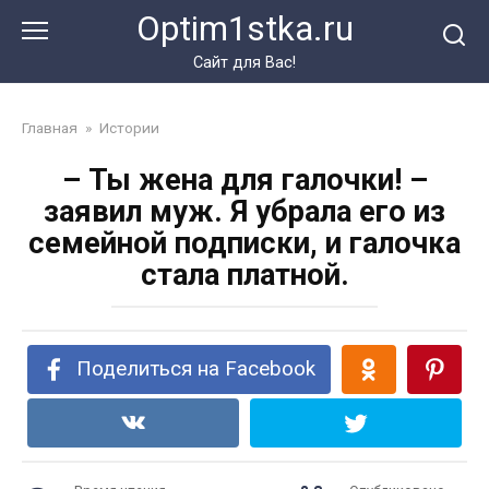
Перейти
Optim1stka.ru
к
контенту
Сайт для Вас!
Главная
»
Истории
– Ты жена для галочки! –
заявил муж. Я убрала его из
семейной подписки, и галочка
стала платной.
Поделиться на Facebook