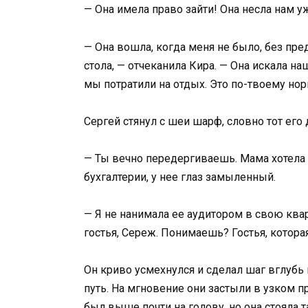
— Она имела право зайти! Она несла нам у
— Она вошла, когда меня не было, без пр
стола, — отчеканила Кира. — Она искала н
мы потратили на отдых. Это по-твоему но
Сергей стянул с шеи шарф, словно тот его
— Ты вечно передергиваешь. Мама хотела
бухгалтерии, у нее глаз замыленный.
— Я не нанимала ее аудитором в свою квар
гостья, Сереж. Понимаешь? Гостья, котора
Он криво усмехнулся и сделал шаг вглубь
путь. На мгновение они застыли в узком п
был выше почти на голову, но она стояла т