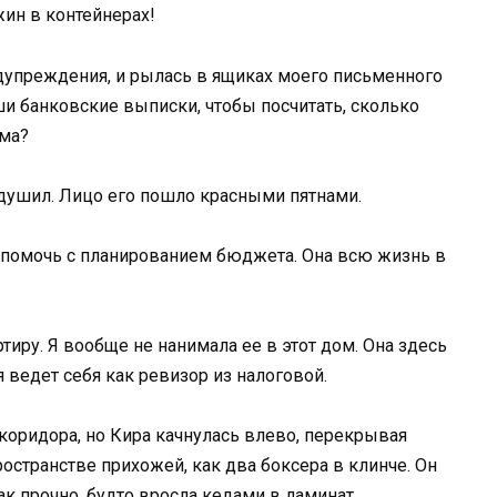
жин в контейнерах!
едупреждения, и рылась в ящиках моего письменного
аши банковские выписки, чтобы посчитать, сколько
рма?
 душил. Лицо его пошло красными пятнами.
 помочь с планированием бюджета. Она всю жизнь в
тиру. Я вообще не нанимала ее в этот дом. Она здесь
я ведет себя как ревизор из налоговой.
 коридора, но Кира качнулась влево, перекрывая
ространстве прихожей, как два боксера в клинче. Он
ак прочно, будто вросла кедами в ламинат.