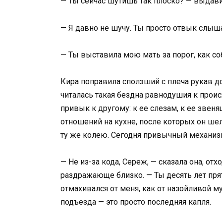
— Ты сейчас шутишь так плоско? — выдави
— Я давно не шучу. Ты просто отвык слыш
— Ты выставила мою мать за порог, как с
Кира поправила сползший с плеча рукав 
читалась такая бездна равнодушия к прои
привык к другому: к ее слезам, к ее зве
отношений на кухне, после которых он шел
ту же колею. Сегодня привычный механизм
— Не из-за кода, Сереж, — сказала она, отх
раздражающе близко. — Ты десять лет прят
отмахивался от меня, как от назойливой му
подъезда — это просто последняя капля.