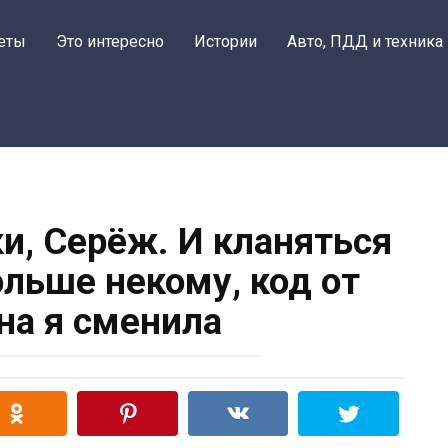
еты
Это интересно
Истории
Авто, ПДД и техника
и, Серёж. И кланяться
ольше некому, код от
а я сменила