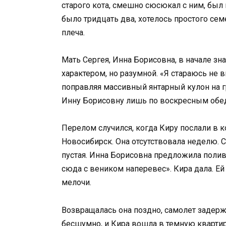
старого кота, смешно сюсюкал с ним, был в
было тридцать два, хотелось простого сем
плеча.
Мать Сергея, Инна Борисовна, в начале з
характером, но разумной. «Я стараюсь не 
поправляя массивный янтарный кулон на гр
Инну Борисовну лишь по воскресным обе
Перелом случился, когда Киру послали в
Новосибирск. Она отсутствовала неделю. С
пустая. Инна Борисовна предложила полива
сюда с веником наперевес». Кира дала. Е
мелочи.
Возвращалась она поздно, самолет задерж
бесшумно, и Кира вошла в темную квартир