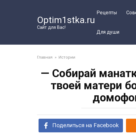
Перейти
к
Рецепты
Сов
Optim1stka.ru
контенту
Сайт для Вас!
Для души
Главная
»
Истории
— Собирай манатк
твоей матери б
домофон
Поделиться на Facebook