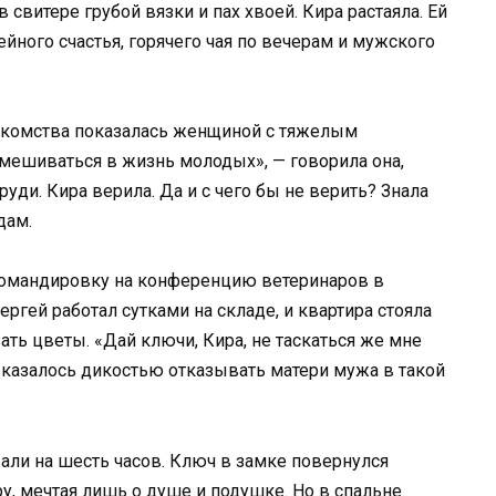
 свитере грубой вязки и пах хвоей. Кира растаяла. Ей
ейного счастья, горячего чая по вечерам и мужского
накомства показалась женщиной с тяжелым
вмешиваться в жизнь молодых», — говорила она,
уди. Кира верила. Да и с чего бы не верить? Знала
дам.
 командировку на конференцию ветеринаров в
ергей работал сутками на складе, и квартира стояла
ть цветы. «Дай ключи, Кира, не таскаться же мне
й казалось дикостью отказывать матери мужа в такой
али на шесть часов. Ключ в замке повернулся
у, мечтая лишь о душе и подушке. Но в спальне