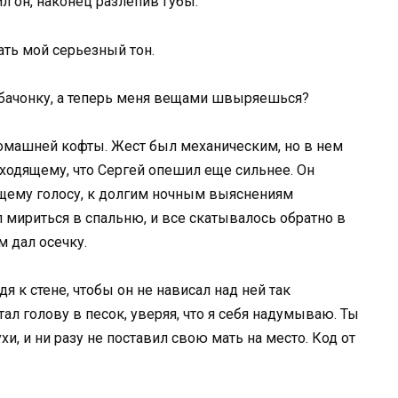
л он, наконец разлепив губы.
ать мой серьезный тон.
обачонку, а теперь меня вещами швыряешься?
домашней кофты. Жест был механическим, но в нем
сходящему, что Сергей опешил еще сильнее. Он
нящему голосу, к долгим ночным выяснениям
 мириться в спальню, и все скатывалось обратно в
 дал осечку.
одя к стене, чтобы он не нависал над ней так
ал голову в песок, уверяя, что я себя надумываю. Ты
хи, и ни разу не поставил свою мать на место. Код от