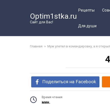
Перейти
к
Рецепты
Сов
Optim1stka.ru
контенту
Сайт для Вас!
Для души
Главная
»
Муж улетел в командировку, а я открыл
4
Поделиться на Facebook
Время чтения
мин.