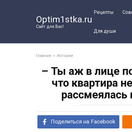
Перейти
к
Рецепты
Сов
Optim1stka.ru
контенту
Сайт для Вас!
Для души
Главная
»
Истории
– Ты аж в лице п
что квартира не
рассмеялась 
Поделиться на Facebook