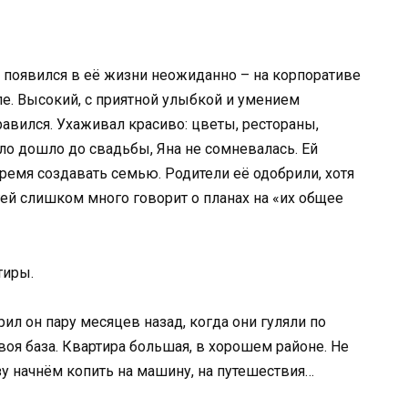
й появился в её жизни неожиданно – на корпоративе
еле. Высокий, с приятной улыбкой и умением
авился. Ухаживал красиво: цветы, рестораны,
ло дошло до свадьбы, Яна не сомневалась. Ей
время создавать семью. Родители её одобрили, хотя
гей слишком много говорит о планах на «их общее
тиры.
рил он пару месяцев назад, когда они гуляли по
своя база. Квартира большая, в хорошем районе. Не
зу начнём копить на машину, на путешествия…