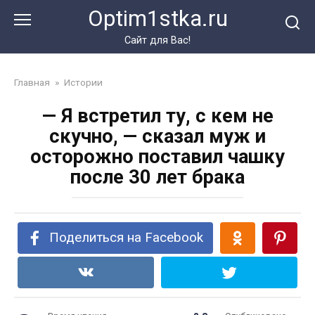
Перейти
Optim1stka.ru
к
контенту
Сайт для Вас!
Главная
»
Истории
— Я встретил ту, с кем не
скучно, — сказал муж и
осторожно поставил чашку
после 30 лет брака
Поделиться на Facebook