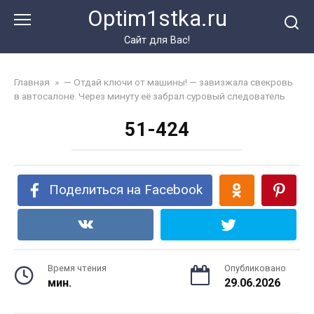
Перейти
Optim1stka.ru
к
контенту
Сайт для Вас!
Главная
»
— Отдай ключи от машины! — завизжала свекровь
в автосалоне. Через минуту её забрал суровый следователь
51-424
Поделиться на Facebook
Время чтения
Опубликовано
мин.
29.06.2026