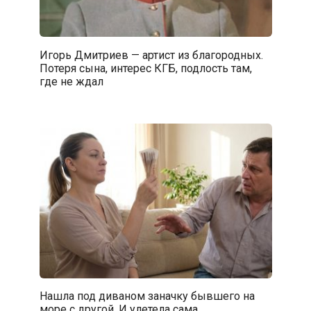
Игорь Дмитриев — артист из благородных.
Потеря сына, интерес КГБ, подлость там,
где не ждал
Нашла под диваном заначку бывшего на
море с другой. И улетела сама