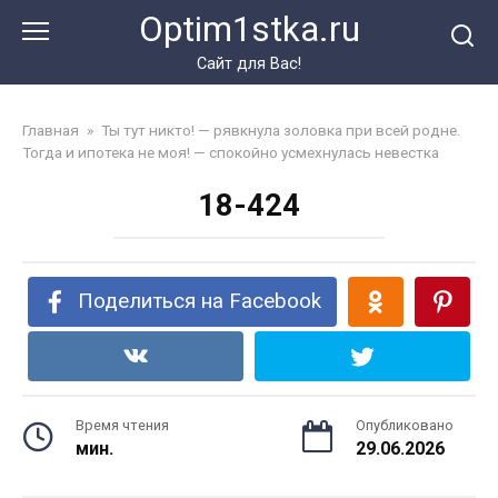
Перейти
Optim1stka.ru
к
контенту
Сайт для Вас!
Главная
»
Ты тут никто! — рявкнула золовка при всей родне.
Тогда и ипотека не моя! — спокойно усмехнулась невестка
18-424
Поделиться на Facebook
Время чтения
Опубликовано
мин.
29.06.2026