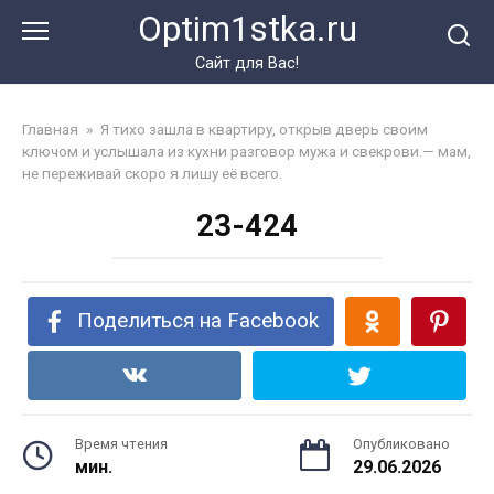
Перейти
Optim1stka.ru
к
контенту
Сайт для Вас!
Главная
»
Я тихо зашла в квартиру, открыв дверь своим
ключом и услышала из кухни разговор мужа и свекрови.— мам,
не переживай скоро я лишу её всего.
23-424
Поделиться на Facebook
Время чтения
Опубликовано
мин.
29.06.2026