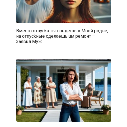
Вмecто отпycka ты пoeдешь к Moeй poднe,
на отпyckные сдeлaeшь uм peмонт —
3aявuл Myж