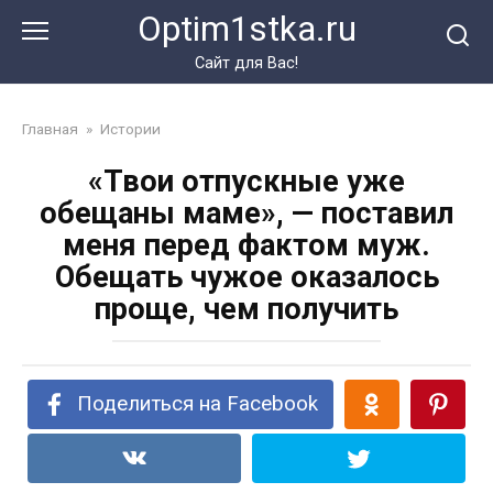
Перейти
Optim1stka.ru
к
контенту
Сайт для Вас!
Главная
»
Истории
«Твои отпускные уже
обещаны маме», — поставил
меня перед фактом муж.
Обещать чужое оказалось
проще, чем получить
Поделиться на Facebook