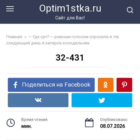
Перейти
Optim1stka.ru
к
контенту
Сайт для Вас!
Главная
»
— Где суп? — ровным голосом спросила я. На
следующий день я заперла холодильник
32-431
Поделиться на Facebook
Время чтения
Опубликовано
мин.
08.07.2026