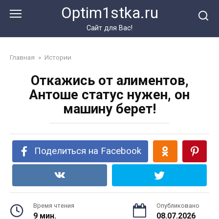
Перейти
Optim1stka.ru
к
контенту
Сайт для Вас!
Главная
»
Истории
Откажись от алиментов,
Антоше статус нужен, он
машину берет!
Поделиться на Facebook
Время чтения
Опубликовано
9 мин.
08.07.2026