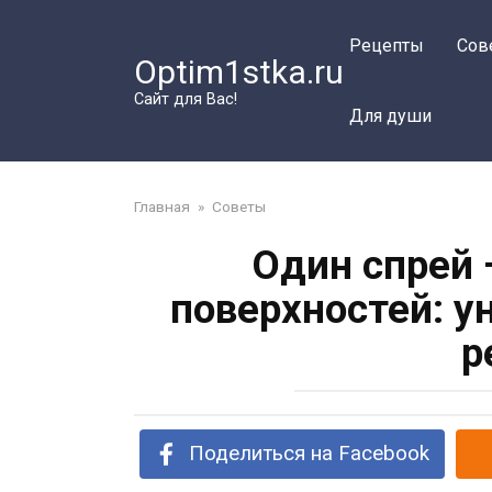
Перейти
к
Рецепты
Сов
Optim1stka.ru
контенту
Сайт для Вас!
Для души
Главная
»
Советы
Один спрей 
поверхностей: 
р
Поделиться на Facebook