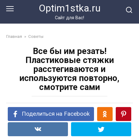
Перейти
Optim1stka.ru
к
контенту
Сайт для Вас!
Главная
»
Советы
Все бы им резать!
Пластиковые стяжки
расстегиваются и
используются повторно,
смотрите сами
Поделиться на Facebook