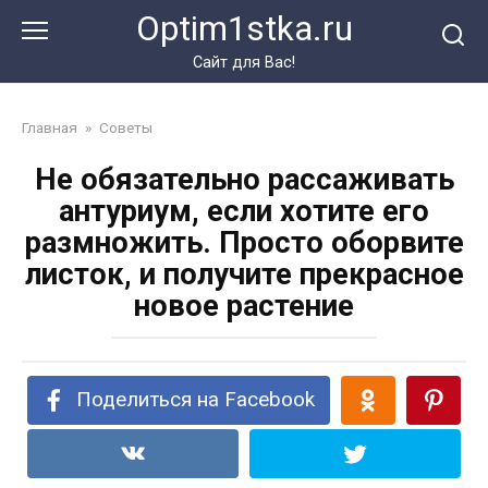
Перейти
Optim1stka.ru
к
контенту
Сайт для Вас!
Главная
»
Советы
Не обязательно рассаживать
антуриум, если хотите его
размножить. Просто оборвите
листок, и получите прекрасное
новое растение
Поделиться на Facebook