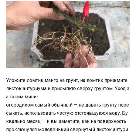
Уложите ломтик манго на грунт, на ломтик прижмите
листок антуриума и присыпьте сверху грунтом. Уход з
а таким мини-
огородиком самый обычный — не давать грунту пере
сыхать, использовать чистую отстоявшуюся воду. Бу
квально месяц — и вы заметите, как на поверхность
проклюнулся молоденький свернутый листок антури