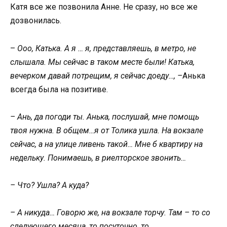
Катя все же позвонила Анне. Не сразу, но все же
дозвонилась.
–
Ооо, Катька. А я … я, представляешь, в метро, не
слышала. Мы сейчас в таком месте были! Катька,
вечерком давай потрещим, я сейчас доеду…, –
Анька
всегда была на позитиве.
– Ань, да погоди ты. Анька, послушай, мне помощь
твоя нужна. В общем…я от Толика ушла. На вокзале
сейчас, а на улице ливень такой… Мне б квартиру на
недельку. Понимаешь, в риелторское звонить…
– Что? Ушла? А куда?
– А никуда… Говорю же, на вокзале торчу. Там – то со
следующего месяца, то посуточно, то…